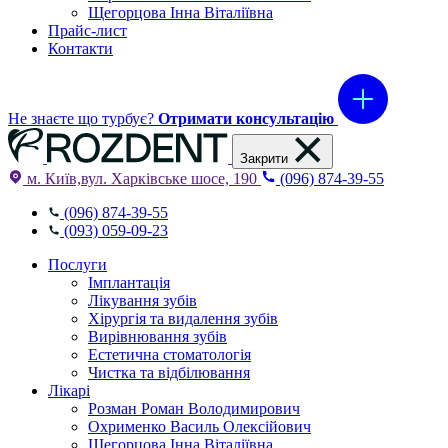
Щегорцова Інна Віталіївна
Прайс-лист
Контакти
Не знаєте що турбує?
Отримати консультацію
Закрити
м. Київ,вул. Харківське шосе, 190
(096) 874-39-55
(096) 874-39-55
(093) 059-09-23
Послуги
Імплантація
Лікування зубів
Хірургія та видалення зубів
Вирівнювання зубів
Естетична стоматологія
Чистка та відбілювання
Лікарі
Розман Роман Володимирович
Охрименко Василь Олексійович
Щегорцова Інна Віталіївна